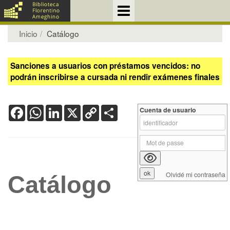
Inicio
Catálogo
Sanciones a usuarios con préstamos vencidos: no
podrán inscribirse a cursada ni rendir exámenes finales
Facebook
WhatsApp
LinkedIn
X
Copy
Share
Cuenta de usuario
Link
Olvidé mi contraseña
Catálogo