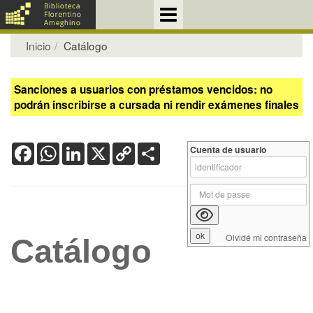
Inicio
Catálogo
Sanciones a usuarios con préstamos vencidos: no
podrán inscribirse a cursada ni rendir exámenes finales
Facebook
WhatsApp
LinkedIn
X
Copy
Share
Cuenta de usuario
Link
Olvidé mi contraseña
Catálogo