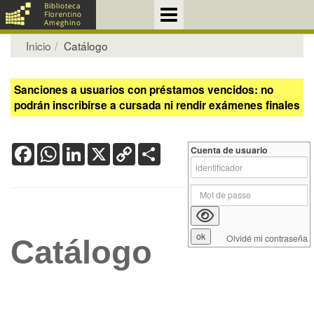
Inicio
Catálogo
Sanciones a usuarios con préstamos vencidos: no
podrán inscribirse a cursada ni rendir exámenes finales
Facebook
WhatsApp
LinkedIn
X
Copy
Share
Cuenta de usuario
Link
Olvidé mi contraseña
Catálogo