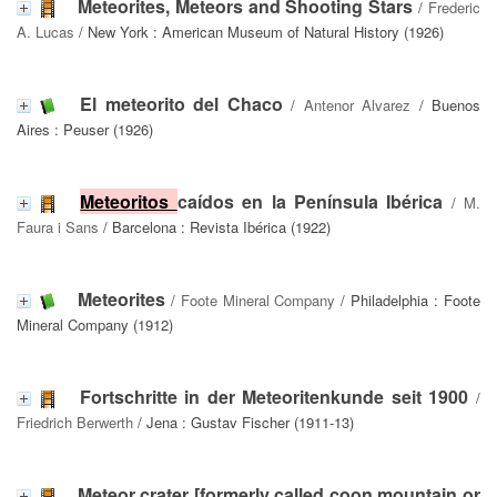
Meteorites, Meteors and Shooting Stars
/
Frederic
A. Lucas
/ New York : American Museum of Natural History (1926)
El meteorito del Chaco
/
Antenor Alvarez
/ Buenos
Aires : Peuser (1926)
Meteoritos
caídos en la Península Ibérica
/
M.
Faura i Sans
/ Barcelona : Revista Ibérica (1922)
Meteorites
/
Foote Mineral Company
/ Philadelphia : Foote
Mineral Company (1912)
Fortschritte in der Meteoritenkunde seit 1900
/
Friedrich Berwerth
/ Jena : Gustav Fischer (1911-13)
Meteor crater [formerly called coon mountain or