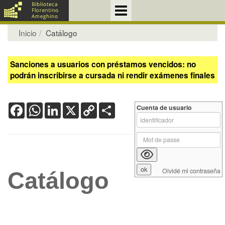
Inicio
Catálogo
Sanciones a usuarios con préstamos vencidos: no
podrán inscribirse a cursada ni rendir exámenes finales
Facebook
WhatsApp
LinkedIn
X
Copy
Share
Cuenta de usuario
Link
Olvidé mi contraseña
Catálogo