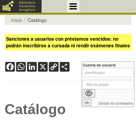
Inicio
Catálogo
Sanciones a usuarios con préstamos vencidos: no
podrán inscribirse a cursada ni rendir exámenes finales
Facebook
WhatsApp
LinkedIn
X
Copy
Share
Cuenta de usuario
Link
Olvidé mi contraseña
Catálogo