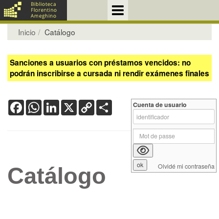
Inicio
Catálogo
Sanciones a usuarios con préstamos vencidos: no
podrán inscribirse a cursada ni rendir exámenes finales
Facebook
WhatsApp
LinkedIn
X
Copy
Share
Cuenta de usuario
Link
Olvidé mi contraseña
Catálogo