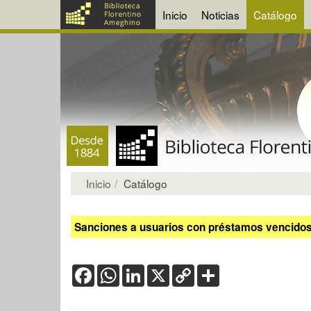
Inicio
Noticias
Catálogo
Inicio
Catálogo
Sanciones a usuarios con préstamos vencidos:
Facebook
WhatsApp
LinkedIn
X
Copy
Share
Link