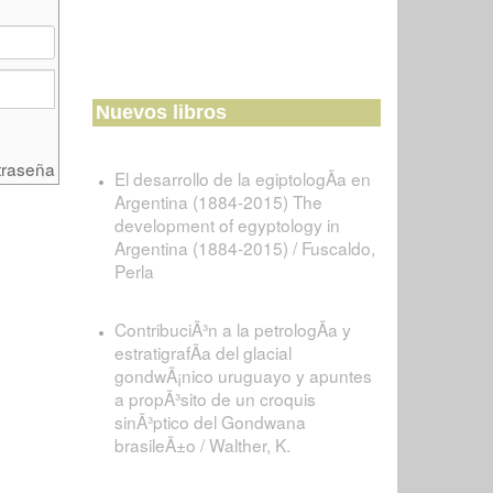
Nuevos libros
traseña
El desarrollo de la egiptologÃ­a en
Argentina (1884-2015) The
development of egyptology in
Argentina (1884-2015) / Fuscaldo,
Perla
ContribuciÃ³n a la petrologÃ­a y
estratigrafÃ­a del glacial
gondwÃ¡nico uruguayo y apuntes
a propÃ³sito de un croquis
sinÃ³ptico del Gondwana
brasileÃ±o / Walther, K.