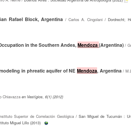
San Rafael Block, Argentina
/
Carlos A. Cingolani
/ Dordrecht; He
Occupation in the Southern Andes,
Mendoza
(Argentina)
/
G
odeling in phreatic aquifer of NE
Mendoza
, Argentina
/
M.
o Chiavazza
en Vestígios, 6(1) (2012)
Instituto Superior de Correlación Geológica
/ San Miguel de Tucumán : Uni
tuto Miguel Lillo (2013)