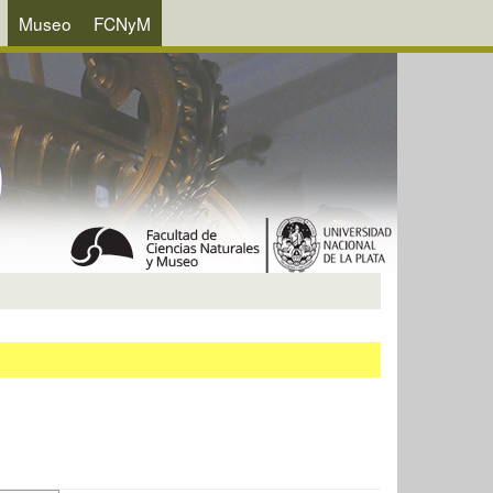
Museo
FCNyM