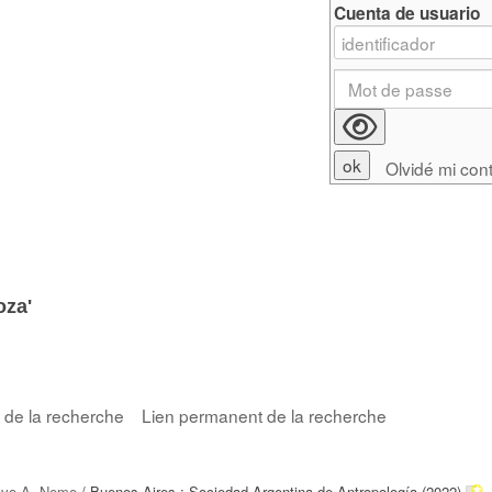
Cuenta de usuario
Olvidé mi con
oza'
s de la recherche
Lien permanent de la recherche
avo A. Neme
/ Buenos Aires : Sociedad Argentina de Antropología (2022)