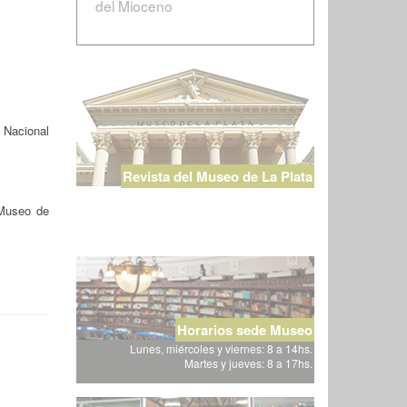
del Mioceno
d Nacional
Revista del Museo de La Plata
Museo de
Horarios sede Museo
Lunes, miércoles y viernes: 8 a 14hs.
Martes y jueves: 8 a 17hs.