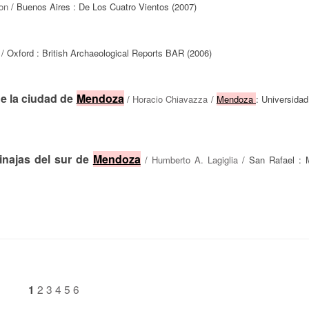
on
/ Buenos Aires : De Los Cuatro Vientos (2007)
/ Oxford : British Archaeological Reports BAR (2006)
de la ciudad de
Mendoza
/
Horacio Chiavazza
/
Mendoza
: Universida
inajas del sur de
Mendoza
/
Humberto A. Lagiglia
/ San Rafael : 
2
3
4
5
6
1