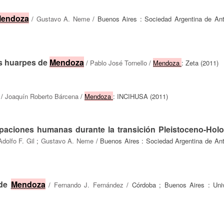
endoza
/
Gustavo A. Neme
/ Buenos Aires : Sociedad Argentina de Ant
os huarpes de
Mendoza
/
Pablo José Tornello
/
Mendoza
: Zeta (2011)
/
Joaquín Roberto Bárcena
/
Mendoza
: INCIHUSA (2011)
paciones humanas durante la transición Pleistoceno-Hol
Adolfo F. Gil
;
Gustavo A. Neme
/ Buenos Aires : Sociedad Argentina de Ant
 de
Mendoza
/
Fernando J. Fernández
/ Córdoba ; Buenos Aires : Univ