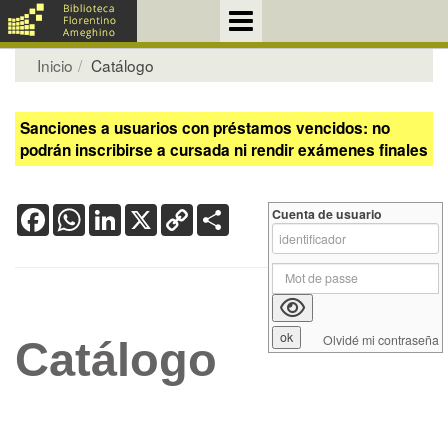
Inicio
Catálogo
Sanciones a usuarios con préstamos vencidos: no
podrán inscribirse a cursada ni rendir exámenes finales
Facebook
WhatsApp
LinkedIn
X
Copy
Share
Cuenta de usuario
Link
Olvidé mi contraseña
Catálogo