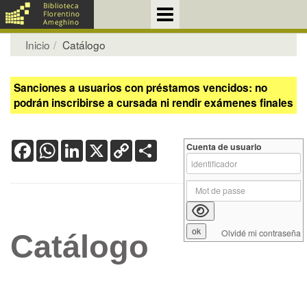
Inicio
Catálogo
Sanciones a usuarios con préstamos vencidos: no
podrán inscribirse a cursada ni rendir exámenes finales
Facebook
WhatsApp
LinkedIn
X
Copy
Share
Cuenta de usuario
Link
Olvidé mi contraseña
Catálogo