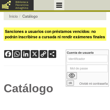
Inicio
Catálogo
Sanciones a usuarios con préstamos vencidos: no
podrán inscribirse a cursada ni rendir exámenes finales
Facebook
WhatsApp
LinkedIn
X
Copy
Share
Cuenta de usuario
Link
Olvidé mi contraseña
Catálogo