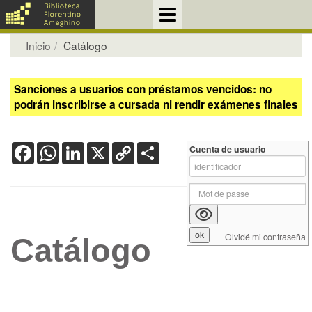
Inicio
Catálogo
Sanciones a usuarios con préstamos vencidos: no
podrán inscribirse a cursada ni rendir exámenes finales
Facebook
WhatsApp
LinkedIn
X
Copy
Share
Cuenta de usuario
Link
Olvidé mi contraseña
Catálogo