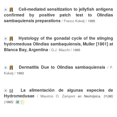
Cell-mediated sensitization to jellyfish antigens
confirmed by positive patch test to Olindias
sambaquiensis preparations
/
Franco Kokelj
/ 1995
Hystology of the gonadal cycle of the stinging
hydromedusa Olindias sambaquiensis, Muller [1861] at
Blanca Bay, Argentina
/
G.J. Macchi
/ 1995
Dermatitis Due to Olindias sambaquiensis
/
F.
Kokelj
/ 1993
La alimentación de algunas especies de
Hydromedusae
/
Mauricio O. Zamponi
en Neotrópica, 31(86)
(1985)