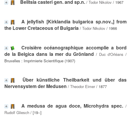
Belitsia casteri gen. and sp.n.
/
Todor Nikolov
/ 1967
A jellyfish [Kirklandia bulgarica sp.nov.,] from
the Lower Cretaceous of Bulgaria
/
Todor Nikolov
/ 1966
Croisière océanographique accomplie a bord
de la Belgica dans la mer du Grönland
/
Duc d'Orléans
/
Bruxelles : Imprimierie Scientifique (1907)
Über künstliche Theilbarkeit und über das
Nervensystem der Medusen
/
Theodor Eimer
/ 1877
A medusa de agua doce, Microhydra spec.
/
Rudolf Gliesch
/ [19--]