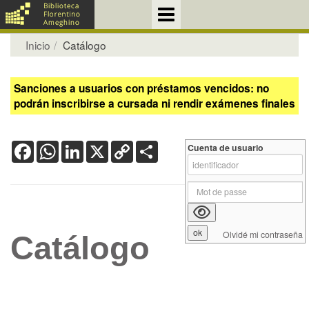
Inicio
Catálogo
Sanciones a usuarios con préstamos vencidos: no
podrán inscribirse a cursada ni rendir exámenes finales
Facebook
WhatsApp
LinkedIn
X
Copy
Share
Cuenta de usuario
Link
Olvidé mi contraseña
Catálogo