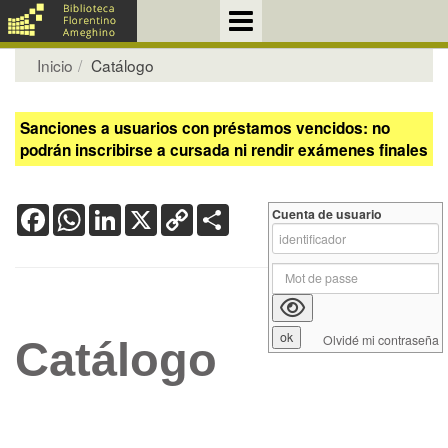
Inicio
Catálogo
Sanciones a usuarios con préstamos vencidos: no
podrán inscribirse a cursada ni rendir exámenes finales
Facebook
WhatsApp
LinkedIn
X
Copy
Share
Cuenta de usuario
Link
Olvidé mi contraseña
Catálogo