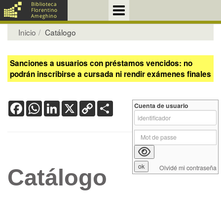
Inicio
Catálogo
Sanciones a usuarios con préstamos vencidos: no
podrán inscribirse a cursada ni rendir exámenes finales
Facebook
WhatsApp
LinkedIn
X
Copy
Share
Cuenta de usuario
Link
Olvidé mi contraseña
Catálogo