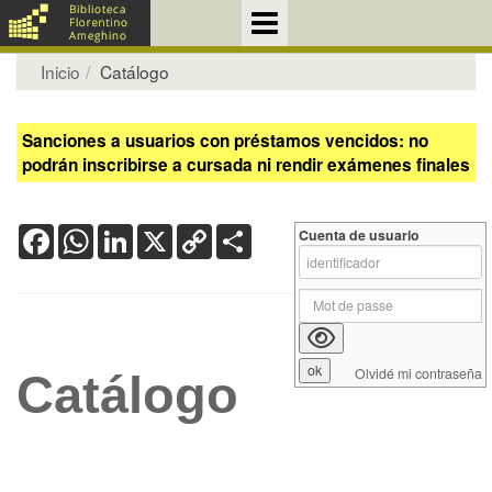
Inicio
Catálogo
Sanciones a usuarios con préstamos vencidos: no
podrán inscribirse a cursada ni rendir exámenes finales
Facebook
WhatsApp
LinkedIn
X
Copy
Share
Cuenta de usuario
Link
Olvidé mi contraseña
Catálogo