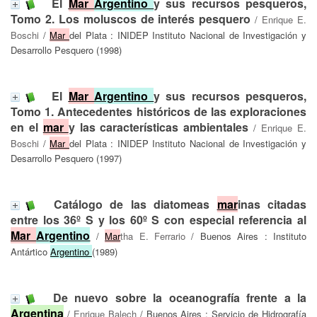
El
Mar
Argentino
y sus recursos pesqueros,
Tomo 2. Los moluscos de interés pesquero
/
Enrique E.
Boschi
/
Mar
del Plata : INIDEP Instituto Nacional de Investigación y
Desarrollo Pesquero (1998)
El
Mar
Argentino
y sus recursos pesqueros,
Tomo 1. Antecedentes históricos de las exploraciones
en el
mar
y las características ambientales
/
Enrique E.
Boschi
/
Mar
del Plata : INIDEP Instituto Nacional de Investigación y
Desarrollo Pesquero (1997)
Catálogo de las diatomeas
mar
inas citadas
entre los 36º S y los 60º S con especial referencia al
Mar
Argentino
/
Mar
tha E. Ferrario
/ Buenos Aires : Instituto
Antártico
Argentino
(1989)
De nuevo sobre la oceanografía frente a la
Argentina
/
Enrique Balech
/ Buenos Aires : Servicio de Hidrografía