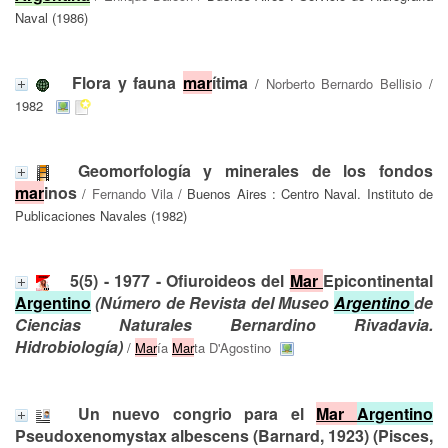
Naval (1986)
Flora y fauna
mar
ítima
/
Norberto Bernardo Bellisio
/
1982
Geomorfología y minerales de los fondos
mar
inos
/
Fernando Vila
/ Buenos Aires : Centro Naval. Instituto de
Publicaciones Navales (1982)
5(5) - 1977 - Ofiuroideos del
Mar
Epicontinental
Argentino
(Número de Revista del Museo
Argentino
de
Ciencias Naturales Bernardino Rivadavia.
Hidrobiología)
/
Mar
ía
Mar
ta D'Agostino
Un nuevo congrio para el
Mar
Argentino
Pseudoxenomystax albescens (Barnard, 1923) (Pisces,