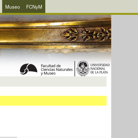
Museo
FCNyM