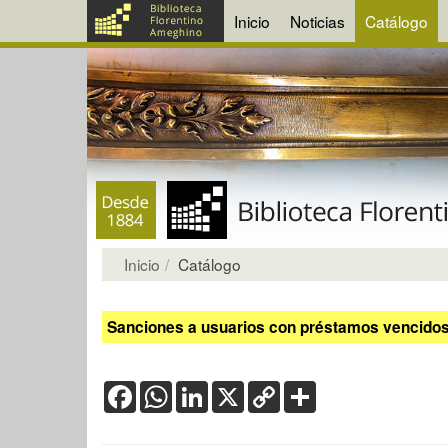
Inicio
Noticias
Catálogo
Inicio
Catálogo
Sanciones a usuarios con préstamos vencidos:
Facebook
WhatsApp
LinkedIn
X
Copy
Share
Link