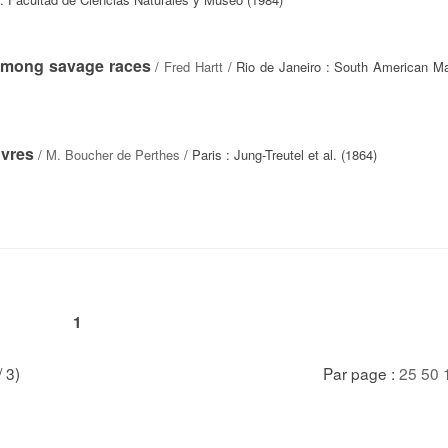
 among savage races
/
Fred Hartt
/ Rio de Janeiro : South American Ma
uvres
/
M. Boucher de Perthes
/ Paris : Jung-Treutel et al. (1864)
1
/ 3)
Par page :
25
50