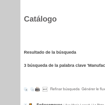
Catálogo
Resultado de la búsqueda
3
búsqueda de la palabra clave
'Manufac
Refinar búsqueda
Générer le flu
Soñocamayoc
/
Ana María Lorandi
/ La Plata