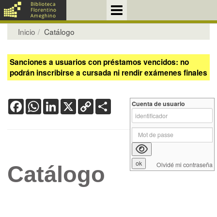
Inicio
Catálogo
Sanciones a usuarios con préstamos vencidos: no
podrán inscribirse a cursada ni rendir exámenes finales
Facebook
WhatsApp
LinkedIn
X
Copy
Share
Cuenta de usuario
Link
Olvidé mi contraseña
Catálogo