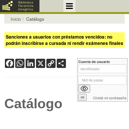
Inicio
Catálogo
Sanciones a usuarios con préstamos vencidos: no
podrán inscribirse a cursada ni rendir exámenes finales
Facebook
WhatsApp
LinkedIn
X
Copy
Share
Cuenta de usuario
Link
Olvidé mi contraseña
Catálogo