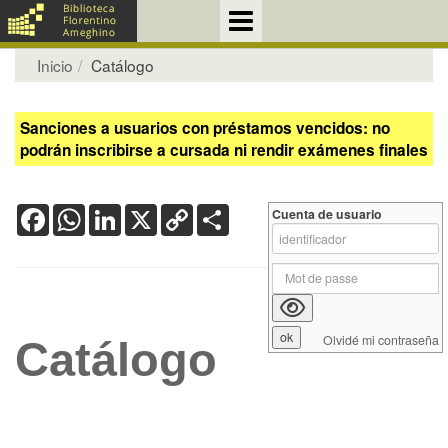
Inicio
Catálogo
Sanciones a usuarios con préstamos vencidos: no
podrán inscribirse a cursada ni rendir exámenes finales
Facebook
WhatsApp
LinkedIn
X
Copy
Share
Cuenta de usuario
Link
Olvidé mi contraseña
Catálogo