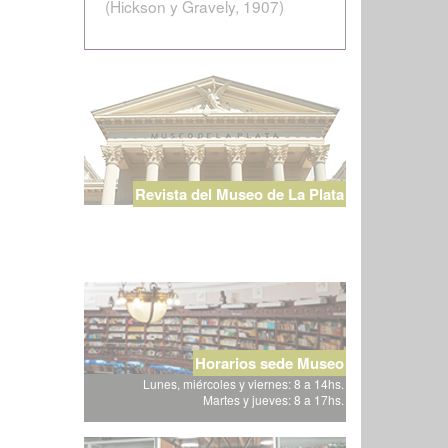
(Hickson y Gravely, 1907)
Revista del Museo de La Plata
Horarios sede Museo
Lunes, miércoles y viernes: 8 a 14hs.
Martes y jueves: 8 a 17hs.