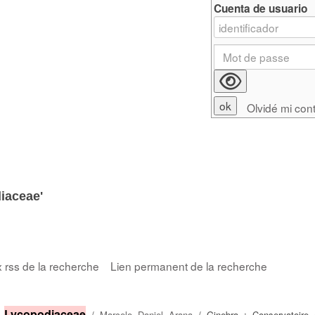
Cuenta de usuario
Olvidé mi con
iaceae'
x rss de la recherche
Lien permanent de la recherche
.
Lycopodiaceae
/
Marcelo Daniel Arana
/ Ginebra : Conservatoire 