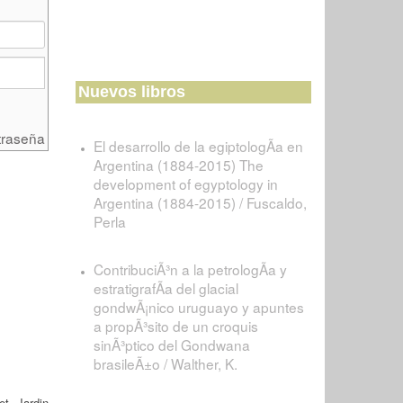
Nuevos libros
traseña
El desarrollo de la egiptologÃ­a en
Argentina (1884-2015) The
development of egyptology in
Argentina (1884-2015) / Fuscaldo,
Perla
ContribuciÃ³n a la petrologÃ­a y
estratigrafÃ­a del glacial
gondwÃ¡nico uruguayo y apuntes
a propÃ³sito de un croquis
sinÃ³ptico del Gondwana
brasileÃ±o / Walther, K.
et Jardin