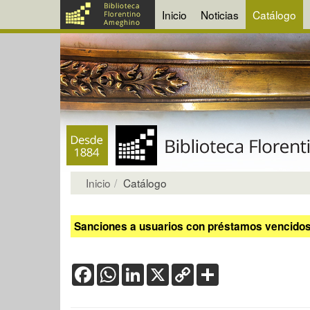
Inicio
Noticias
Catálogo
Inicio
Catálogo
Sanciones a usuarios con préstamos vencidos:
Facebook
WhatsApp
LinkedIn
X
Copy
Share
Link