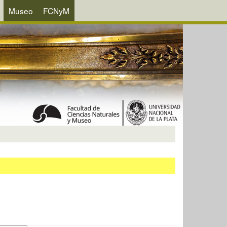
Museo
FCNyM