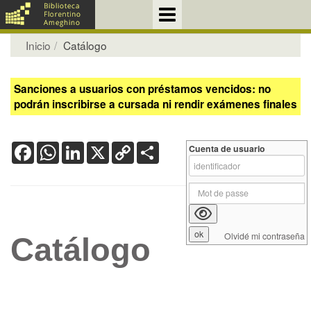
Inicio
Catálogo
Sanciones a usuarios con préstamos vencidos: no
podrán inscribirse a cursada ni rendir exámenes finales
Facebook
WhatsApp
LinkedIn
X
Copy
Share
Cuenta de usuario
Link
Olvidé mi contraseña
Catálogo