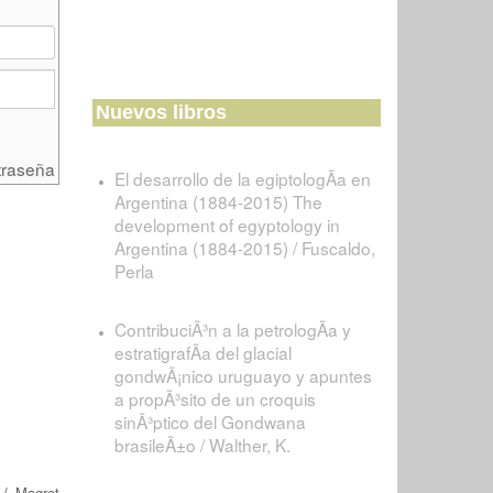
Nuevos libros
traseña
El desarrollo de la egiptologÃ­a en
Argentina (1884-2015) The
development of egyptology in
Argentina (1884-2015) / Fuscaldo,
Perla
ContribuciÃ³n a la petrologÃ­a y
estratigrafÃ­a del glacial
gondwÃ¡nico uruguayo y apuntes
a propÃ³sito de un croquis
sinÃ³ptico del Gondwana
brasileÃ±o / Walther, K.
/
Magret