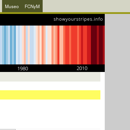
Museo
FCNyM