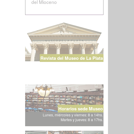
del Mioceno
Revista del Museo de La Plata
Horarios sede Museo
Lunes, miércoles y viernes: 8 a 14hs.
Martes y jueves: 8 a 17hs.