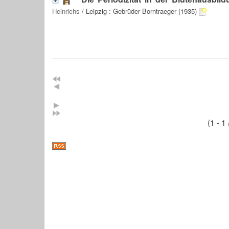
Heinrichs
/ Leipzig : Gebrüder Borntraeger (1935)
(1 - 1 