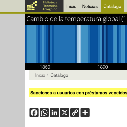
Inicio
Noticias
Catálogo
Inicio
Catálogo
Sanciones a usuarios con préstamos vencidos:
Facebook
WhatsApp
LinkedIn
X
Copy
Share
Link