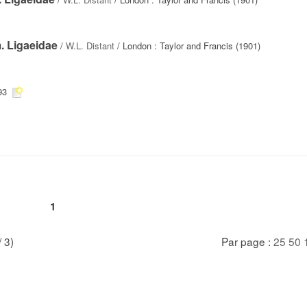
. Ligaeidae
/
W.L. Distant
/ London : Taylor and Francis (1901)
93
1
/ 3)
Par page :
25
50