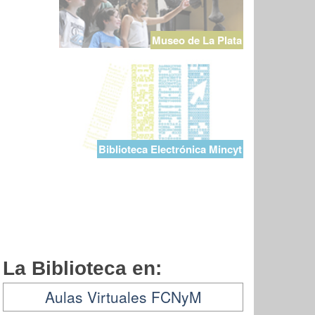
Museo de La Plata
Biblioteca Electrónica Mincyt
La Biblioteca en:
Aulas Virtuales FCNyM