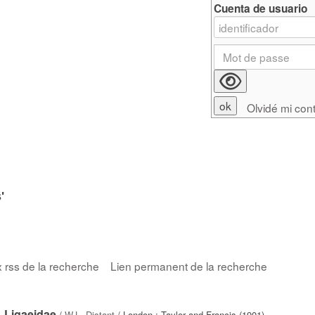
Cuenta de usuario
Olvidé mi con
'
x rss de la recherche
Lien permanent de la recherche
. Ligaeidae
/
W.L. Distant
/ London : Taylor and Francis (1901)