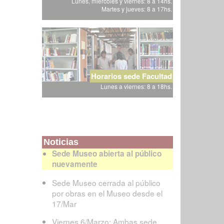
Lunes, miércoles y viernes: 8 a 14hs.
Martes y jueves: 8 a 17hs.
Horarios sede Facultad
Lunes a viernes: 8 a 18hs.
Noticias
Sede Museo abierta al público
nuevamente
Sede Museo cerrada al público
por obras en el Museo desde el
17/Mar
Viernes 6/Marzo: Ambas sede