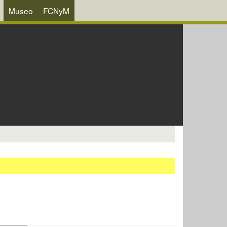
Museo
FCNyM