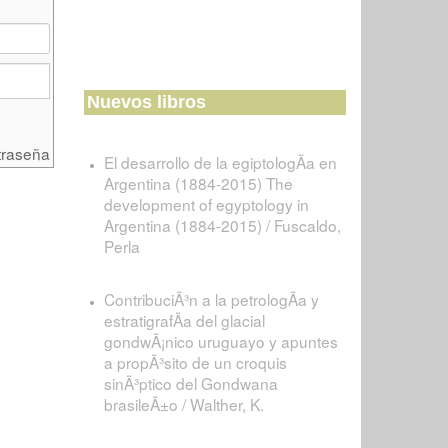
Nuevos libros
traseña
El desarrollo de la egiptologÃ­a en
Argentina (1884-2015) The
development of egyptology in
Argentina (1884-2015) / Fuscaldo,
Perla
ContribuciÃ³n a la petrologÃ­a y
estratigrafÃ­a del glacial
gondwÃ¡nico uruguayo y apuntes
a propÃ³sito de un croquis
sinÃ³ptico del Gondwana
brasileÃ±o / Walther, K.