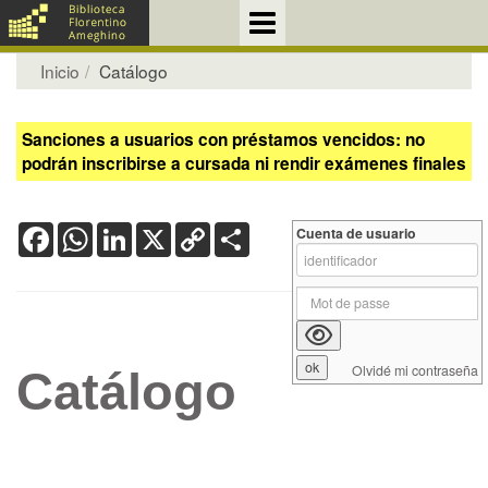
Inicio
Catálogo
Sanciones a usuarios con préstamos vencidos: no
podrán inscribirse a cursada ni rendir exámenes finales
Facebook
WhatsApp
LinkedIn
X
Copy
Share
Cuenta de usuario
Link
Olvidé mi contraseña
Catálogo