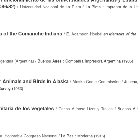
086/82)
/
Universidad Nacional de La Plata
/ La Plata : Imprenta de la Un
ys of the Comanche Indians
/
E. Adamson Hoebel
en Memoirs of the
rgentina (Argentina)
/ Buenos Aires : Compañía Impresora Argentina (1935)
r Animals and Birds in Alaska
/
Alaska Game Commission
/ Juneau,
Survey (1933)
itaria de los vegetales
/
Carlos Alfonso Lizer y Trelles
/ Buenos Air
ia. Honorable Congreso Nacional
/ La Paz : Moderna (1916)