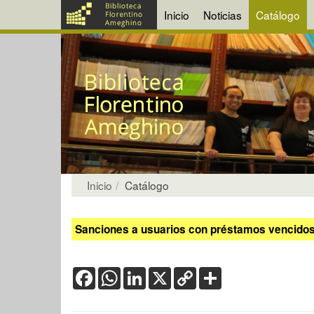
Inicio
Noticias
Catálogo
Inicio
Catálogo
Sanciones a usuarios con préstamos vencidos:
Facebook
WhatsApp
LinkedIn
X
Copy
Share
Link