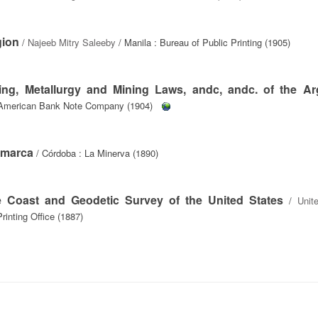
gion
/
Najeeb Mitry Saleeby
/ Manila : Bureau of Public Printing (1905)
ing, Metallurgy and Mining Laws, andc, andc. of the Ar
 American Bank Note Company (1904)
tamarca
/ Córdoba : La Minerva (1890)
he Coast and Geodetic Survey of the United States
/
Unit
inting Office (1887)