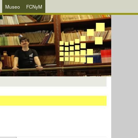
Museo
FCNyM