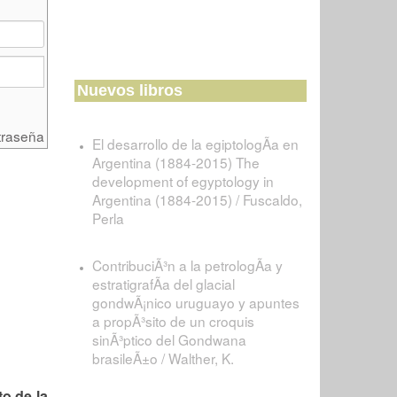
Nuevos libros
traseña
El desarrollo de la egiptologÃ­a en
Argentina (1884-2015) The
development of egyptology in
Argentina (1884-2015) / Fuscaldo,
Perla
ContribuciÃ³n a la petrologÃ­a y
estratigrafÃ­a del glacial
gondwÃ¡nico uruguayo y apuntes
a propÃ³sito de un croquis
sinÃ³ptico del Gondwana
brasileÃ±o / Walther, K.
o de la