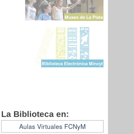
Museo de La Plata
Biblioteca Electrónica Mincyt
La Biblioteca en:
Aulas Virtuales FCNyM