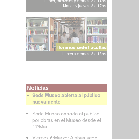
Lunes, miércoles y viernes: 8 a 14hs.
Martes y jueves: 8 a 17hs.
Horarios sede Facultad
Lunes a viernes: 8 a 18hs.
Noticias
Sede Museo abierta al público
nuevamente
Sede Museo cerrada al público
por obras en el Museo desde el
17/Mar
Viernes 6/Marzo: Ambas sede