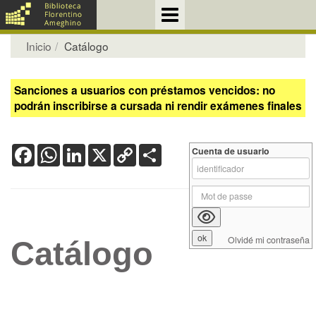
Inicio
Catálogo
Sanciones a usuarios con préstamos vencidos: no
podrán inscribirse a cursada ni rendir exámenes finales
Facebook
WhatsApp
LinkedIn
X
Copy
Share
Cuenta de usuario
Link
Olvidé mi contraseña
Catálogo