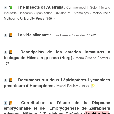
The Insects of Australia
/
Commonwealth Scientific and
Industrial Research Organisation. Division of Entomology
/ Melbourne :
Melbourne University Press (1991)
La vida silvestre
/
José Herrera Gonzalez
/ 1982
Descripción de los estados inmaturos y
biología de Hilesia nigricans (Berg)
/
María Cristina Borroni
/
1971
Documents sur deux Lépidoptères Lycaenides
prédateurs d'Homoptères
/
Michel Boulard
/ 1968
Contribution à l'étude de la Diapause
embryonnaire et de l'Embryogenèse de Zeiraphera
griseana Hübner (=Z. diniana Guénée) (
Lepidoptera
: