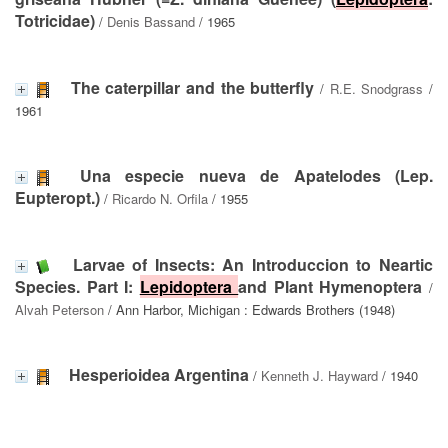
Totricidae)
/
Denis Bassand
/ 1965
The caterpillar and the butterfly
/
R.E. Snodgrass
/
1961
Una especie nueva de Apatelodes (Lep.
Eupteropt.)
/
Ricardo N. Orfila
/ 1955
Larvae of Insects: An Introduccion to Neartic
Species. Part I:
Lepidoptera
and Plant Hymenoptera
/
Alvah Peterson
/ Ann Harbor, Michigan : Edwards Brothers (1948)
Hesperioidea Argentina
/
Kenneth J. Hayward
/ 1940