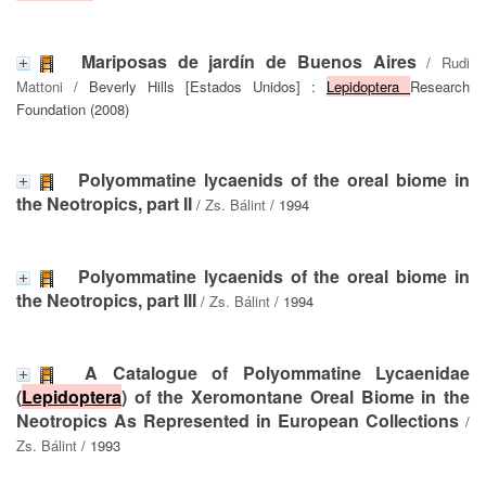
Mariposas de jardín de Buenos Aires
/
Rudi
Mattoni
/ Beverly Hills [Estados Unidos] :
Lepidoptera
Research
Foundation (2008)
Polyommatine lycaenids of the oreal biome in
the Neotropics, part II
/
Zs. Bálint
/ 1994
Polyommatine lycaenids of the oreal biome in
the Neotropics, part III
/
Zs. Bálint
/ 1994
A Catalogue of Polyommatine Lycaenidae
(
Lepidoptera
) of the Xeromontane Oreal Biome in the
Neotropics As Represented in European Collections
/
Zs. Bálint
/ 1993