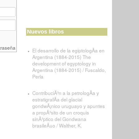
Nuevos libros
traseña
El desarrollo de la egiptologÃ­a en
Argentina (1884-2015) The
development of egyptology in
Argentina (1884-2015) / Fuscaldo,
Perla
ContribuciÃ³n a la petrologÃ­a y
estratigrafÃ­a del glacial
gondwÃ¡nico uruguayo y apuntes
a propÃ³sito de un croquis
sinÃ³ptico del Gondwana
brasileÃ±o / Walther, K.