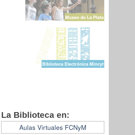
Museo de La Plata
Biblioteca Electrónica Mincyt
La Biblioteca en:
Aulas Virtuales FCNyM