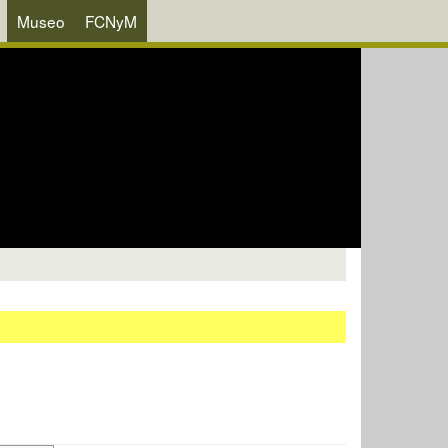
Museo
FCNyM