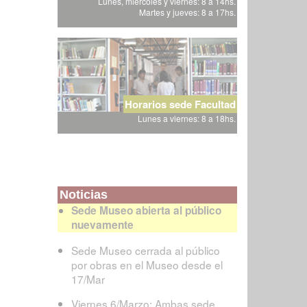
Lunes, miércoles y viernes: 8 a 14hs.
Martes y jueves: 8 a 17hs.
Horarios sede Facultad
Lunes a viernes: 8 a 18hs.
Noticias
Sede Museo abierta al público
nuevamente
Sede Museo cerrada al público
por obras en el Museo desde el
17/Mar
Viernes 6/Marzo: Ambas sede