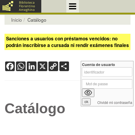
Inicio
Catálogo
Sanciones a usuarios con préstamos vencidos: no
podrán inscribirse a cursada ni rendir exámenes finales
Facebook
WhatsApp
LinkedIn
X
Copy
Share
Cuenta de usuario
Link
Olvidé mi contraseña
Catálogo