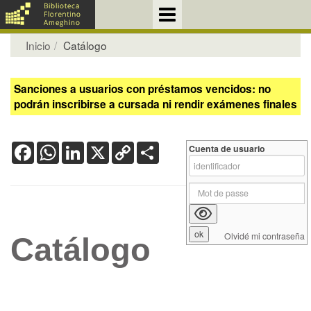
Inicio
Catálogo
Sanciones a usuarios con préstamos vencidos: no
podrán inscribirse a cursada ni rendir exámenes finales
Facebook
WhatsApp
LinkedIn
X
Copy
Share
Cuenta de usuario
Link
Olvidé mi contraseña
Catálogo