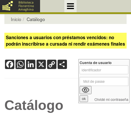
Inicio
Catálogo
Sanciones a usuarios con préstamos vencidos: no
podrán inscribirse a cursada ni rendir exámenes finales
Facebook
WhatsApp
LinkedIn
X
Copy
Share
Cuenta de usuario
Link
Olvidé mi contraseña
Catálogo