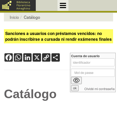
Inicio
Catálogo
Sanciones a usuarios con préstamos vencidos: no
podrán inscribirse a cursada ni rendir exámenes finales
Facebook
WhatsApp
LinkedIn
X
Copy
Share
Cuenta de usuario
Link
Olvidé mi contraseña
Catálogo