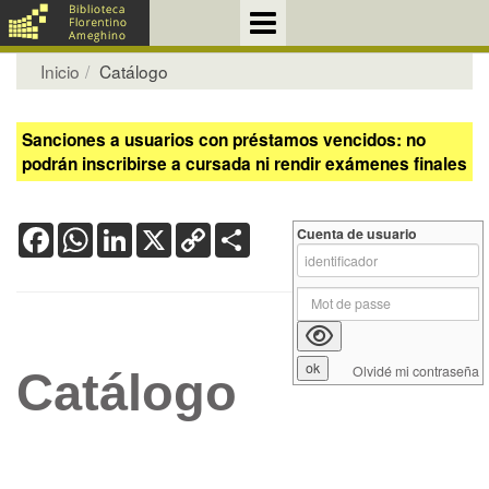
Inicio
Catálogo
Sanciones a usuarios con préstamos vencidos: no
podrán inscribirse a cursada ni rendir exámenes finales
Facebook
WhatsApp
LinkedIn
X
Copy
Share
Cuenta de usuario
Link
Olvidé mi contraseña
Catálogo