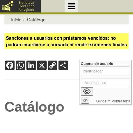
Inicio
Catálogo
Sanciones a usuarios con préstamos vencidos: no
podrán inscribirse a cursada ni rendir exámenes finales
Facebook
WhatsApp
LinkedIn
X
Copy
Share
Cuenta de usuario
Link
Olvidé mi contraseña
Catálogo