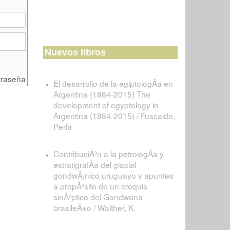
Nuevos libros
traseña
El desarrollo de la egiptologÃ­a en
Argentina (1884-2015) The
development of egyptology in
Argentina (1884-2015) / Fuscaldo,
Perla
ContribuciÃ³n a la petrologÃ­a y
estratigrafÃ­a del glacial
gondwÃ¡nico uruguayo y apuntes
a propÃ³sito de un croquis
sinÃ³ptico del Gondwana
brasileÃ±o / Walther, K.