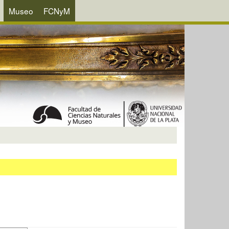
Museo
FCNyM