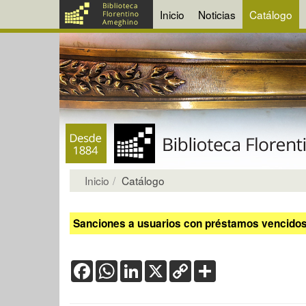
Inicio
Noticias
Catálogo
Inicio
Catálogo
Sanciones a usuarios con préstamos vencidos:
Facebook
WhatsApp
LinkedIn
X
Copy
Share
Link