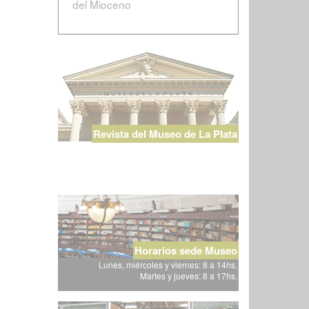
del Mioceno
Revista del Museo de La Plata
Horarios sede Museo
Lunes, miércoles y viernes: 8 a 14hs.
Martes y jueves: 8 a 17hs.