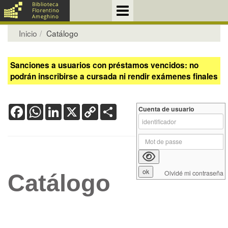
Inicio
Catálogo
Sanciones a usuarios con préstamos vencidos: no
podrán inscribirse a cursada ni rendir exámenes finales
Facebook
WhatsApp
LinkedIn
X
Copy
Share
Cuenta de usuario
Link
Olvidé mi contraseña
Catálogo