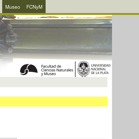
Museo
FCNyM