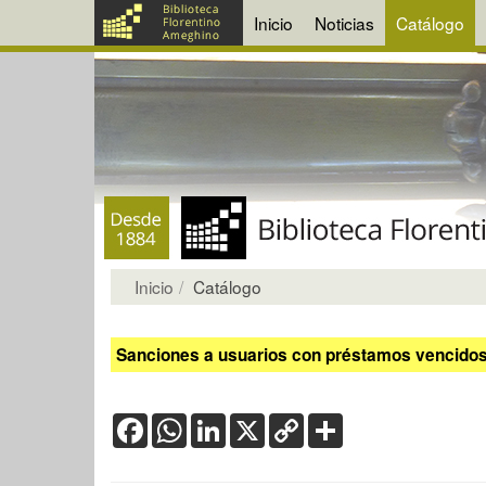
Inicio
Noticias
Catálogo
Inicio
Catálogo
Sanciones a usuarios con préstamos vencidos:
Facebook
WhatsApp
LinkedIn
X
Copy
Share
Link