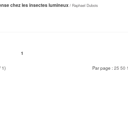
scense chez les insectes lumineux
/
Raphael Dubois
1
/ 1)
Par page :
25
50