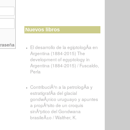
Nuevos libros
traseña
El desarrollo de la egiptologÃ­a en
Argentina (1884-2015) The
development of egyptology in
Argentina (1884-2015) / Fuscaldo,
Perla
ContribuciÃ³n a la petrologÃ­a y
estratigrafÃ­a del glacial
gondwÃ¡nico uruguayo y apuntes
a propÃ³sito de un croquis
sinÃ³ptico del Gondwana
brasileÃ±o / Walther, K.