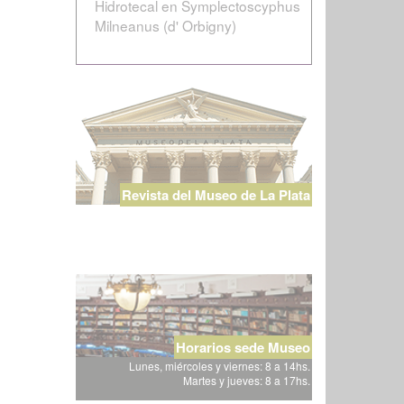
Hidrotecal en Symplectoscyphus
Milneanus (d' Orbigny)
Revista del Museo de La Plata
Horarios sede Museo
Lunes, miércoles y viernes: 8 a 14hs.
Martes y jueves: 8 a 17hs.