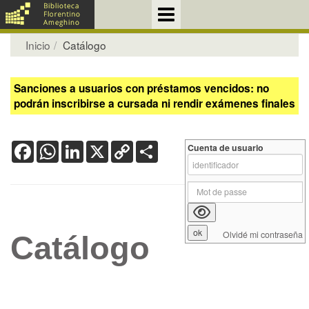
Inicio
Catálogo
Sanciones a usuarios con préstamos vencidos: no
podrán inscribirse a cursada ni rendir exámenes finales
Facebook
WhatsApp
LinkedIn
X
Copy
Share
Cuenta de usuario
Link
Olvidé mi contraseña
Catálogo