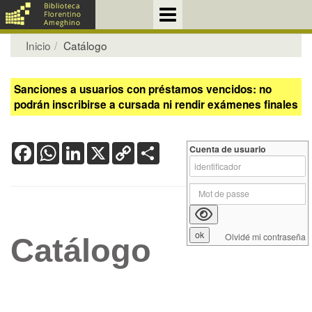
Inicio
Catálogo
Sanciones a usuarios con préstamos vencidos: no
podrán inscribirse a cursada ni rendir exámenes finales
Facebook
WhatsApp
LinkedIn
X
Copy
Share
Cuenta de usuario
Link
Olvidé mi contraseña
Catálogo