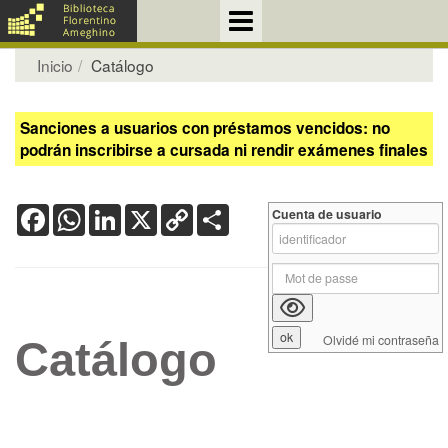
Inicio
Catálogo
Sanciones a usuarios con préstamos vencidos: no
podrán inscribirse a cursada ni rendir exámenes finales
Facebook
WhatsApp
LinkedIn
X
Copy
Share
Cuenta de usuario
Link
Olvidé mi contraseña
Catálogo