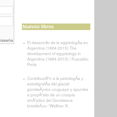
Nuevos libros
traseña
El desarrollo de la egiptologÃ­a en
Argentina (1884-2015) The
development of egyptology in
Argentina (1884-2015) / Fuscaldo,
Perla
ContribuciÃ³n a la petrologÃ­a y
estratigrafÃ­a del glacial
gondwÃ¡nico uruguayo y apuntes
a propÃ³sito de un croquis
sinÃ³ptico del Gondwana
brasileÃ±o / Walther, K.