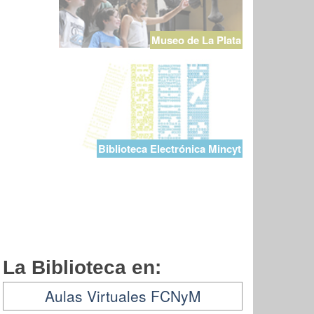
Museo de La Plata
Biblioteca Electrónica Mincyt
La Biblioteca en:
Aulas Virtuales FCNyM