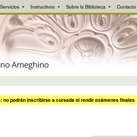
Servicios
Instructivos
Sobre la Biblioteca
Contacto
 no podrán inscribirse a cursada ni rendir exámenes finales