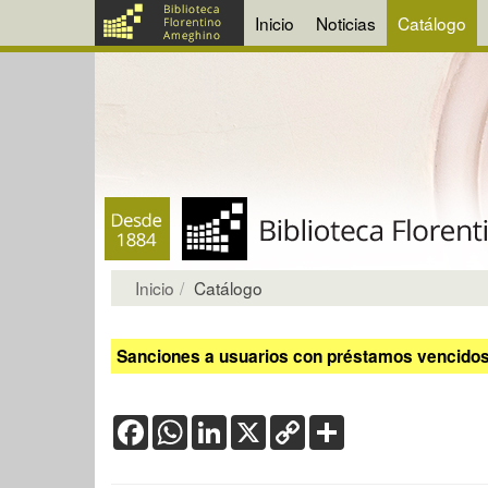
Inicio
Noticias
Catálogo
Inicio
Catálogo
Sanciones a usuarios con préstamos vencidos:
Facebook
WhatsApp
LinkedIn
X
Copy
Share
Link