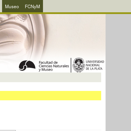
Museo
FCNyM