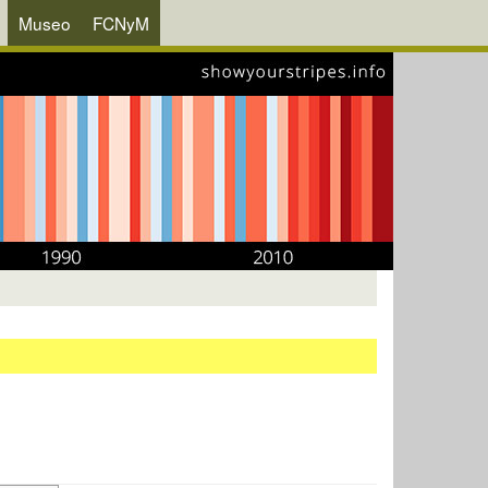
Museo
FCNyM