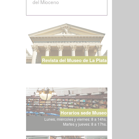
del Mioceno
Revista del Museo de La Plata
Horarios sede Museo
Lunes, miércoles y viernes: 8 a 14hs.
Martes y jueves: 8 a 17hs.