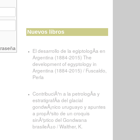
Nuevos libros
traseña
El desarrollo de la egiptologÃ­a en
Argentina (1884-2015) The
development of egyptology in
Argentina (1884-2015) / Fuscaldo,
Perla
ContribuciÃ³n a la petrologÃ­a y
estratigrafÃ­a del glacial
gondwÃ¡nico uruguayo y apuntes
a propÃ³sito de un croquis
sinÃ³ptico del Gondwana
brasileÃ±o / Walther, K.