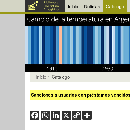
Inicio
Noticias
Catálogo
Inicio
Catálogo
Sanciones a usuarios con préstamos vencidos:
Facebook
WhatsApp
LinkedIn
X
Copy
Share
Link