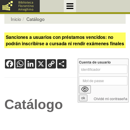
Inicio
Catálogo
Sanciones a usuarios con préstamos vencidos: no
podrán inscribirse a cursada ni rendir exámenes finales
Facebook
WhatsApp
LinkedIn
X
Copy
Share
Cuenta de usuario
Link
Olvidé mi contraseña
Catálogo