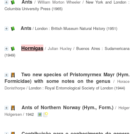
Ants
/
William Morton Wheeler
/ New York and London :
Columbia University Press (1965)
Ants
/ London : British Museum Natural History (1951)
Hormigas
/
Julian Huxley
/ Buenos Aires : Sudamericana
(1949)
Two new species of Pristomyrmex Mayr (Hym.
Formicidae) with some notes on the genus
/
Horace
Donisthorpe
/ London : Royal Entomological Society of London (1944)
Ants of Northern Norway (Hym., Form.)
/
Holger
Holgersen
/ 1942
Contribuiçâo para o conhecimento do genero