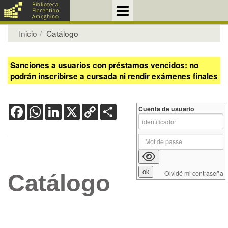
Inicio
Catálogo
Sanciones a usuarios con préstamos vencidos: no
podrán inscribirse a cursada ni rendir exámenes finales
Facebook
WhatsApp
LinkedIn
X
Copy
Share
Cuenta de usuario
Link
Olvidé mi contraseña
Catálogo