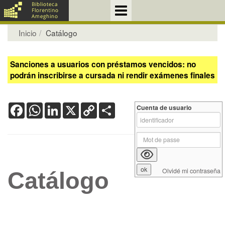
Inicio
Catálogo
Sanciones a usuarios con préstamos vencidos: no
podrán inscribirse a cursada ni rendir exámenes finales
Facebook
WhatsApp
LinkedIn
X
Copy
Share
Cuenta de usuario
Link
Olvidé mi contraseña
Catálogo