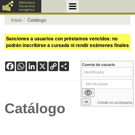
Inicio
Catálogo
Sanciones a usuarios con préstamos vencidos: no
podrán inscribirse a cursada ni rendir exámenes finales
Facebook
WhatsApp
LinkedIn
X
Copy
Share
Cuenta de usuario
Link
Olvidé mi contraseña
Catálogo