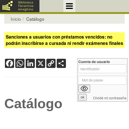
Inicio
Catálogo
Sanciones a usuarios con préstamos vencidos: no
podrán inscribirse a cursada ni rendir exámenes finales
Facebook
WhatsApp
LinkedIn
X
Copy
Share
Cuenta de usuario
Link
Olvidé mi contraseña
Catálogo