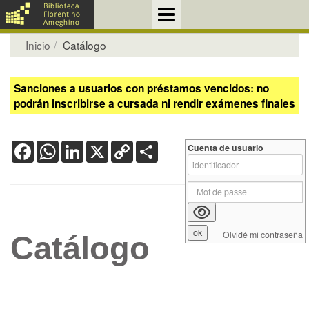
Inicio
Catálogo
Sanciones a usuarios con préstamos vencidos: no
podrán inscribirse a cursada ni rendir exámenes finales
Facebook
WhatsApp
LinkedIn
X
Copy
Share
Cuenta de usuario
Link
Olvidé mi contraseña
Catálogo