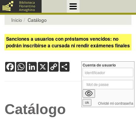
Inicio
Catálogo
Sanciones a usuarios con préstamos vencidos: no
podrán inscribirse a cursada ni rendir exámenes finales
Facebook
WhatsApp
LinkedIn
X
Copy
Share
Cuenta de usuario
Link
Olvidé mi contraseña
Catálogo