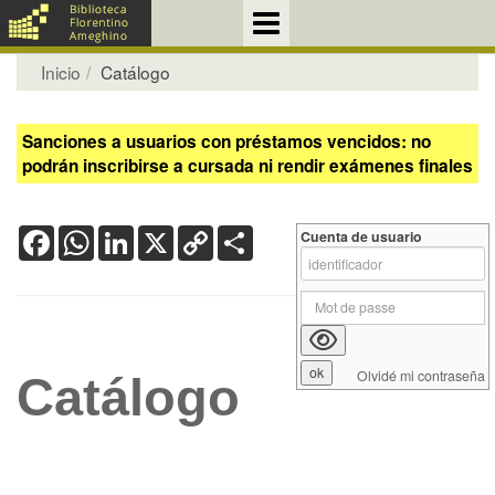
Inicio
Catálogo
Sanciones a usuarios con préstamos vencidos: no
podrán inscribirse a cursada ni rendir exámenes finales
Facebook
WhatsApp
LinkedIn
X
Copy
Share
Cuenta de usuario
Link
Olvidé mi contraseña
Catálogo