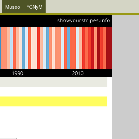
Museo
FCNyM