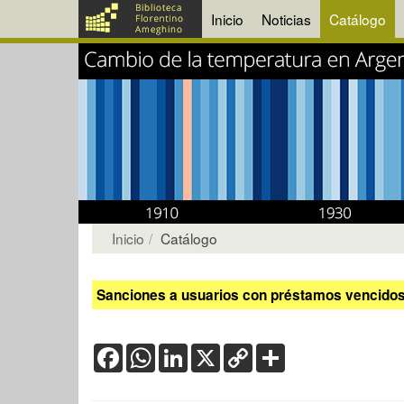
Inicio
Noticias
Catálogo
Inicio
Catálogo
Sanciones a usuarios con préstamos vencidos:
Facebook
WhatsApp
LinkedIn
X
Copy
Share
Link