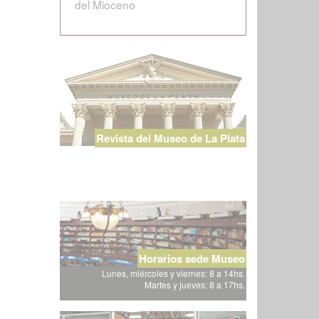
del Mioceno
Revista del Museo de La Plata
Horarios sede Museo
Lunes, miércoles y viernes: 8 a 14hs.
Martes y jueves: 8 a 17hs.