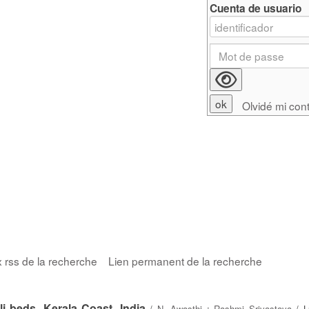
Cuenta de usuario
Olvidé mi con
x rss de la recherche
Lien permanent de la recherche
li beds, Kerala Coast, India
/
N. Awasthi
;
Rashmi Srivastava
/ L