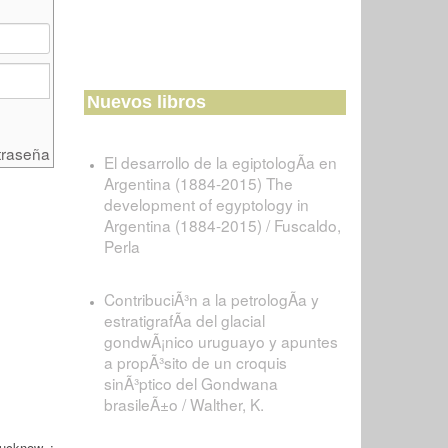
Nuevos libros
traseña
El desarrollo de la egiptologÃ­a en
Argentina (1884-2015) The
development of egyptology in
Argentina (1884-2015) / Fuscaldo,
Perla
ContribuciÃ³n a la petrologÃ­a y
estratigrafÃ­a del glacial
gondwÃ¡nico uruguayo y apuntes
a propÃ³sito de un croquis
sinÃ³ptico del Gondwana
brasileÃ±o / Walther, K.
ucknow :